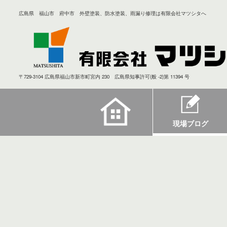
広島県 福山市 府中市 外壁塗装、防水塗装、雨漏り修理は有限会社マツシタへ
〒729-3104 広島県福山市新市町宮内 230 広島県知事許可(般 -2)第 11394 号
現場ブログ