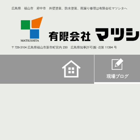
広島県 福山市 府中市 外壁塗装、防水塗装、雨漏り修理は有限会社マツシタへ
〒729-3104 広島県福山市新市町宮内 230 広島県知事許可(般 -2)第 11394 号
現場ブログ