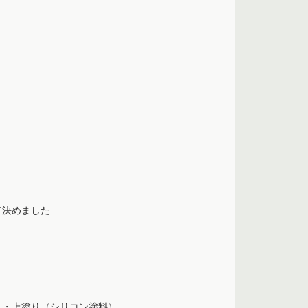
て決めました
）・上塗り（シリコン塗料）