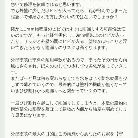
急いで修理を依頼されると思います。
でも外壁に少しだけヒビが入ってたら、瓦が飛んでしまった
程急いで修繕される方は少ないのではないでしょうか？
確かに1ｍｍ幅程度のヒビではすぐに雨漏りする可能性は低
いのですが、もっと経年劣化し、3mm幅以上のヒビが入っ
たり、サッシと外壁の間にヒビが入る、塗膜がぽっこりと浮
いてきたらかなり雨漏りのリスクは高くなります。
外壁塗装は塗料の耐用年数があるので、塗ったその日から雨
風にさらされ、ほんの少しずつ少しずつ劣化が始っていきま
す。
またぱっと見は何も変わらなくても水をはじく防水効果も少
しずつ薄れていくので、最終的には塗料の機能が無くなって
いきひび割れから雨漏りへと繋がっていくのです。
一度ひび割れを起こして雨漏りしてしまうと、木造の建物の
構造部分に影響を及ぼして建物の内側から強度を弱めてしま
う原因になります。
外壁塗装の最大の目的はこの雨風からあなたのお家を【守