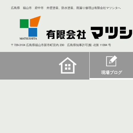
広島県 福山市 府中市 外壁塗装、防水塗装、雨漏り修理は有限会社マツシタへ
〒729-3104 広島県福山市新市町宮内 230 広島県知事許可(般 -2)第 11394 号
現場ブログ