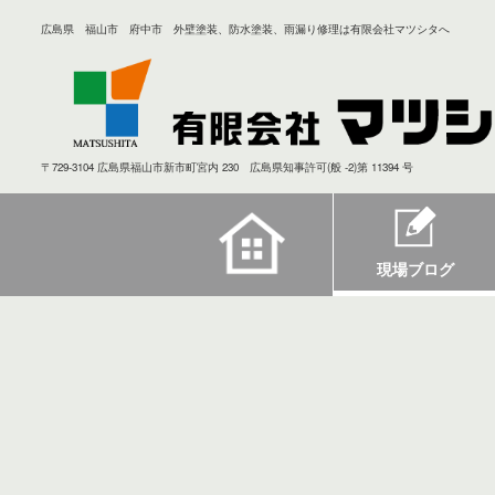
広島県 福山市 府中市 外壁塗装、防水塗装、雨漏り修理は有限会社マツシタへ
〒729-3104 広島県福山市新市町宮内 230 広島県知事許可(般 -2)第 11394 号
現場ブログ