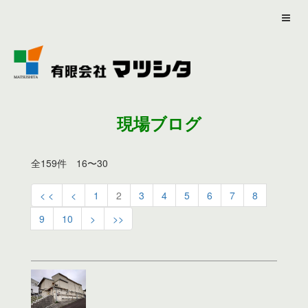
現場ブログ
全159件 16〜30
< <
<
1
2
3
4
5
6
7
8
9
10
>
>>