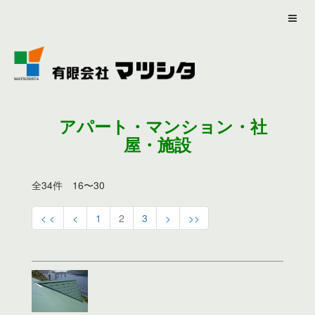
アパート・マンション・社
屋・施設
全34件 16〜30
< <
<
1
2
3
>
>>