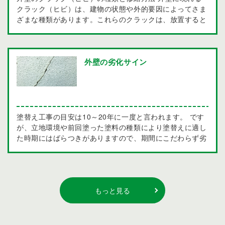
クラック（ヒビ）は、建物の状態や外的要因によってさま
ざまな種類があります。これらのクラックは、放置すると
建物に深刻な影響を及ぼす可能性があるため、早期の発見
と適切な修繕が重要です。 以下に、代表的なクラックの
種類とその修繕方法について解説します。 1. ヘアークラ
ック 特徴 ヘアークラックは、非常に細い線状のヒビで、
外壁の劣化サイン
表面に小さな亀裂が入っている状態です。主に塗装の劣化
や温度変化によるものです。外観上は目立たないことが多
いですが、放置すると進行する可能性があります。 修繕
方法 ヘアークラックは、まずはクラックの部分を清掃
し、必要に応じてサンディングを行います。その後、エポ
塗替え工事の目安は10～20年に一度と言われます。 です
キシ樹脂や専用のクラック補修剤を充填し、表面を平滑に
が、立地環境や前回塗った塗料の種類により塗替えに適し
整えます。最後に、外壁全体の塗装を行い、保護を強化し
た時期にはばらつきがありますので、期間にこだわらず劣
ます。 2. 乾燥クラック 特徴 乾燥クラックは、主に新しく
化状況により判断する事が望ましいでしょう。 ここでは
塗装された外壁が乾燥する過程で発生するヒビです。特
外壁に現れる塗替えのサインをお知らせします。 «外壁の
に、早い段階で直射日光にさらされると、このようなクラ
塗替えのサイン» ■変色・退色 (危険度★) 色あせの主な
ックが生じやすくなります。 修繕方法 乾燥クラックの場
原因は紫外線で、外壁が何年も紫外線を浴び続けることに
合、まずはクラックを清掃し、塗装が剥がれている部分を
よって、顔料が分離して、変色してきてしまいます。 ■チ
もっと見る
補修します。その後、クラック補修剤を使用して埋め込
ョーキング (危険度★) 外壁を触ると、手に白い粉が付く
み、再度塗装を行います。適切な塗装条件を守ることが、
現象を、チョーキングと言います。紫外線を浴び続け、塗
今後の再発防止につながります。 3. 縁切れクラック 特徴
料の成分が分離。塗料に含まれる白色の顔料が、外壁の表