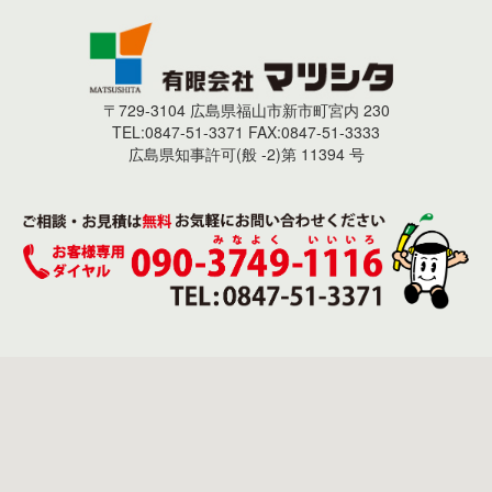
縁切れクラックは、外壁の接合部や隅に見られるヒビで、
面に浮き出てきてしまっている状態です。 ■カビ・コケ・
主に外壁の動きや収縮が原因です。特に、異なる素材が接
藻 (危険度★★) 日当たりの悪いところや湿気の高い場所
する部分に多く発生します。 修繕方法 縁切れクラック
に発生しやすいです。塗料に備わっている、コケやカビを
は、まず亀裂部分を清掃し、必要に応じて下地を補強しま
防ぐ機能が失われているサインです。 ■ひび割れ (危険
す。その後、柔軟性のあるシーリング材を用いてクラック
度★★～★★★) 塗装（塗膜）だけがひび割れているか、
〒729-3104 広島県福山市新市町宮内 230
を埋め込み、表面を整えます。これにより、将来的な動き
TEL:0847-51-3371 FAX:0847-51-3333
外壁材そのものがひび割れているかによって危険性も変わ
に対応できるようになります。 4. 構造クラック 特徴 構造
広島県知事許可(般 -2)第 11394 号
ります。幅や深さによって診断いたします。 ■鉄部のさ
クラックは、建物の基礎や構造体に影響を与える深刻なヒ
び (危険度★★★) 鉄部の錆び、腐食、欠落、塗膜の剥が
ビで、通常は建物の沈下や変形が原因です。このタイプの
れは塗装のサインです。雨水に触れるとサビの色が流れ
クラックは、放置すると重大な問題を引き起こす可能性が
て、外壁など他の部位を汚すこともあります。 ■サイディ
あります。 修繕方法 構造クラックは専門的な診断が必要
ングの反り・浮き (危険度★★★) サイディングは、気温
です。まずは専門家に相談し、クラックの原因を特定しま
や湿度の変化によって、膨張を繰り返すため、反や浮きの
す。場合によっては基礎の補強や、構造的な改善が求めら
原因に。隙間から雨水の侵入の危険性があるので対策をお
れることもあります。適切な修繕方法を選択し、必要な工
すすめします。 ■シーリングの割れ (危険度★★★) サイ
事を行うことが重要です。 外壁塗装の必要性 外壁にクラ
ディングはシーリング材で目地を埋めることにより、雨水
ックが発生した場合、修繕とともに外壁塗装を行うことが
が侵入するのを防いでくれたりと、無くてはならない存
推奨されます。外壁塗装は、以下のような役割を果たしま
在。ひびや割れで隙間から雨水の侵入の危険性があるので
す。 防水性の向上………塗装によって水の浸透を防ぎ、
対策をおすすめします。 ■塗膜の膨れ・剥がれ (危険度
外壁の劣化を防ぎます。 美観の向上…………新しい塗装
★★★) 塗膜が剥がれると、外壁材を保護する鎧がなくな
で外観が改善され、建物の価値が向上します。 耐久性の
ってしまう状態なので、紫外線や雨水によるダメージを、
向上………塗装は紫外線や風雨から建物を守り、耐久性を
外壁材は直接受けることに。素材の劣化が進む原因になり