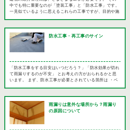
中でも特に重要なのが「塗装工事」と「防水工事」です。
一見似ているように思えるこれらの工事ですが、目的や施
工方法、使用する材料において大きな違いがあります。こ
こでは、それぞれの工事の特徴と違いについて詳しく解説
します。 塗装工事とは 塗装工事は、主に建物の外壁や内
壁にペンキや塗料を塗布する作業です。 その目的は、見
防水工事・再工事のサイン
た目の美化や劣化防止、さらには素材（外壁）の保護で
す。 塗装によって、建物は新築のような外観を保つこと
ができ、また、紫外線や雨風から素材を守る役割も果たし
ます。 使用される塗料には水性塗料、油性塗料、アクリ
ル塗料などがあり、それぞれ特性や適用場所が異なりま
「防水工事をする目安はいつだろう？」「防水効果が切れ
す。 防水工事とは 防水工事は、建物内部や外部に水が侵
て雨漏りするのが不安」 とお考えの方がおられるかと思
入するのを防ぐための工事です。特に屋根やバルコニー、
います。 まず、防水工事が必要とされている箇所は ・ベ
地下室などは水の影響を受けやすく、適切な防水処理が施
ランダ ・バルコニー ・屋上 ・解放廊下 などが挙げられ
されていないと、漏水や湿気による被害が発生する可能性
ます。 お家に上記の箇所がある場合は、下記の項目が当
があります。 防水工事には、主に以下のような方法があ
てはまるかチェックしてみて下さい。 ・勾配不良 ベラ
ります ・ウレタン防水…液状のウレタン樹脂を塗りゴム
ンダなどの勾配が取れず、雨水が溜まってしまう現象で
雨漏りは意外な場所から？雨漏り
状の塗膜を形成する工法 ・FRP防水…強度が大きく耐久
す。 防水層を劣化させる原因となります。 ・コケやカ
の原因について
性に優れたFRP(繊維強化プラスチック)を応用した防水工
ビ・草が発生している 立地条件により、日当たりが少な
法 ・シート防水…塩化ビニール樹脂で作られた防水シー
く湿度が高い場所にコケやカビなどが繁殖している場合が
トを接着剤などで貼り付ける工法 など施工場所や用途に
あります。美観も損なわれるうえに、防水効果も低下しま