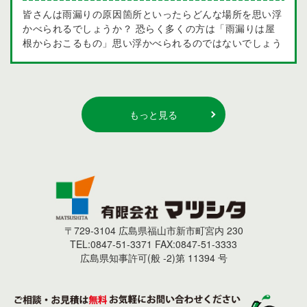
応じて様々な工法があります。 塗装工事と防水工事の違
す。 ・剥がれ・浮き 経年により、結合力が低下し下地と
皆さんは雨漏りの原因箇所といったらどんな場所を思い浮
い 塗装工事と防水工事の主な違いは、目的と施工の内容
塗膜やシートの剥がれや浮きが発生している場合がありま
かべられるでしょうか？ 恐らく多くの方は「雨漏りは屋
にあります。 塗装工事は主に建物の保護と美観を重視
す。内部への漏水につながりますので早急な対応が必要に
根からおこるもの」思い浮かべられるのではないでしょう
し、建物の外観を整えることが目的です。 一方で、防水
なります。 ・天井にシミがある 天井にシミが発生してい
か？ 意外に思われるかもしれませんが、屋根だけでなく
工事は機能性を重視し、水の侵入を防ぐことが主な目的と
る場合はすでに防水効果が無くなり、建物に雨が侵入して
外壁にも雨漏りの原因となる箇所があるのです。 確かに
なります。 また、使用される材料も異なります。塗装工
いる可能性があります。こちらも早急な対応が必要になり
雨を最初に受け止める屋根は、雨漏りの原因箇所になりや
事では、さまざまな種類の塗料が使用されるのに対し、防
ます。 ・コーキングの劣化 屋上の床に目地がありコーキ
すい場所のひとつです。 しかし、外壁も雨風が当たる大
水工事では特に水を弾く特性を持つ材料が求められます。
ングが打ってある場合、経年劣化し雨漏りをする可能性が
きな箇所なので、当然外壁部に不具合が起きれば雨漏りの
もっと見る
まとめ 塗装工事と防水工事は、建物の保護や維持管理に
出てきます。 いくつか再工事のサインを挙げましたが、
箇所になるのです。 外壁が原因で雨漏りする多くの建物
おいて非常に重要な役割を果たしますが、それぞれ異なる
劣化と言っても目で見て分かるものもあれば専門家が見な
において、 ・強風を伴う大雨の日に起きる ・台風が通過
目的と技術が求められます。 建物の状態や周囲の環境に
いと分からない場合もあります。 防水工事を施して10年
したとき ・雨漏り症状が発生するまで時間がかかる とい
応じて、適切な工事を選択することが、長期間にわたって
を超す場合は、一度点検を行うことが望ましいです。
う事が起きています。 外壁は垂直方向からの雨が当たり
快適な住環境を維持するためには欠かせません。 定期的
にくく、風を伴わない少量の雨では外壁から雨水が浸入し
な点検と適切なメンテナンスを行うことで、建物の価値を
てくるということは考えにくいです。 しかし、上記の様
保ち続けることができるでしょう。
な強風を伴う大雨の日や台風の日など激しい雨が降ったと
きや、風で横殴りの雨になったときには、当然外壁にも大
〒729-3104 広島県福山市新市町宮内 230
TEL:0847-51-3371 FAX:0847-51-3333
量の雨水が当り、濡れてしまいます。もし外壁にクラック
広島県知事許可(般 -2)第 11394 号
やシーリングの不具合があればそこから雨水が浸入してし
まい、室内にて雨漏りの症状が現れるということが発生す
るわけなのです。 近年のゲリラ豪雨や線状降水帯による
長雨により、瓦屋根以外の場所からの雨漏りの発生が多く