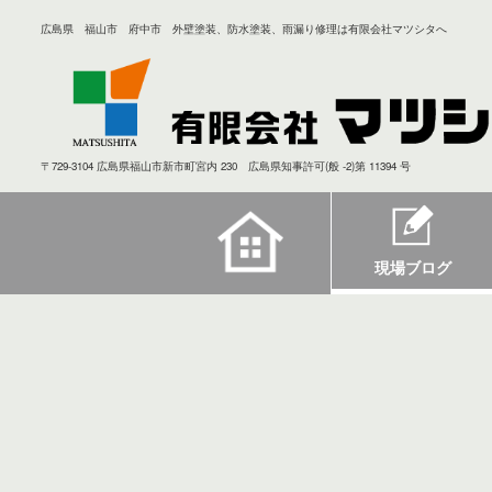
広島県 福山市 府中市 外壁塗装、防水塗装、雨漏り修理は有限会社マツシタへ
〒729-3104 広島県福山市新市町宮内 230 広島県知事許可(般 -2)第 11394 号
現場ブログ