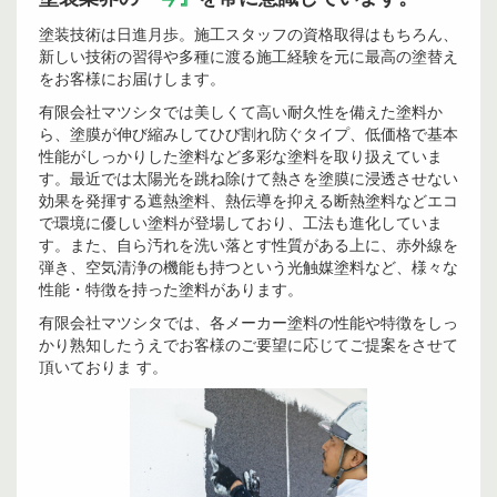
塗装技術は日進月歩。施工スタッフの資格取得はもちろん、
新しい技術の習得や多種に渡る施工経験を元に最高の塗替え
をお客様にお届けします。
有限会社マツシタでは美しくて高い耐久性を備えた塗料か
ら、塗膜が伸び縮みしてひび割れ防ぐタイプ、低価格で基本
性能がしっかりした塗料など多彩な塗料を取り扱えていま
す。最近では太陽光を跳ね除けて熱さを塗膜に浸透させない
効果を発揮する遮熱塗料、熱伝導を抑える断熱塗料などエコ
で環境に優しい塗料が登場しており、工法も進化していま
す。また、自ら汚れを洗い落とす性質がある上に、赤外線を
弾き、空気清浄の機能も持つという光触媒塗料など、様々な
性能・特徴を持った塗料があります。
有限会社マツシタでは、各メーカー塗料の性能や特徴をしっ
かり熟知したうえでお客様のご要望に応じてご提案をさせて
頂いておりま す。